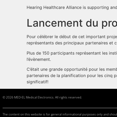
Hearing Healthcare Alliance is supporting and
Lancement du proj
Pour célébrer le début de cet important proje
représentants des principaux partenaires et c
Plus de 150 participants représentant les inst
l’évènement.
C’était une grande opportunité pour les membr
partenaires de la planification pour les cinq 
significatif!
© 2026 MED-EL Medical Electronics. All rights reserved.
The content on this website is for general informational purposes only and should