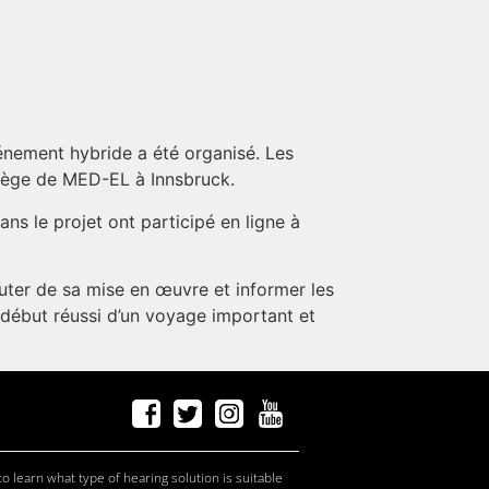
vénement hybride a été organisé. Les
 siège de MED-EL à Innsbruck.
ans le projet ont participé en ligne à
cuter de sa mise en œuvre et informer les
e début réussi d’un voyage important et
f
a
ceb
o
ok
t
w
it
t
er
Ins
t
a
g
r
am
Y
ou
T
ube
c
andid
at
e
s, p
r
of
e
ssi
o
nals
c
andid
at
e
s, p
r
of
e
ssi
o
nals
c
andid
at
e
s
c
andid
at
e
s, p
r
of
e
ssi
o
nals
o learn what type of hearing solution is suitable