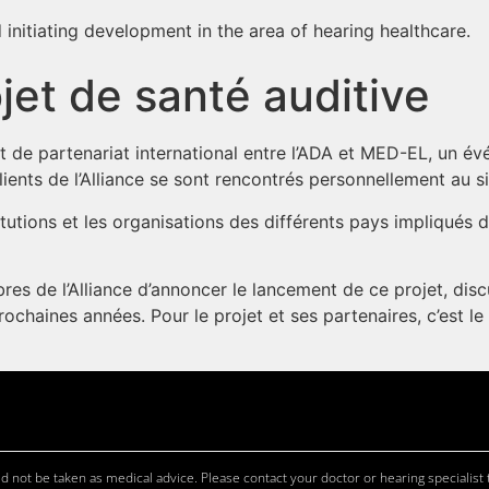
 initiating development in the area of hearing healthcare.
et de santé auditive
t de partenariat international entre l’ADA et MED-EL, un é
lients de l’Alliance se sont rencontrés personnellement au
itutions et les organisations des différents pays impliqués d
es de l’Alliance d’annoncer le lancement de ce projet, dis
prochaines années. Pour le projet et ses partenaires, c’est l
 not be taken as medical advice. Please contact your doctor or hearing specialist t